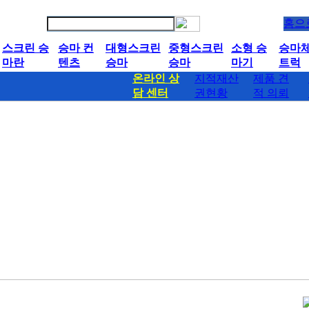
홈으
스크린 승
승마 컨
대형스크린
중형스크린
소형 승
승마
마란
텐츠
승마
승마
마기
트럭
온라인 상
지적재산
제품 견
담 센터
권현황
적 의뢰