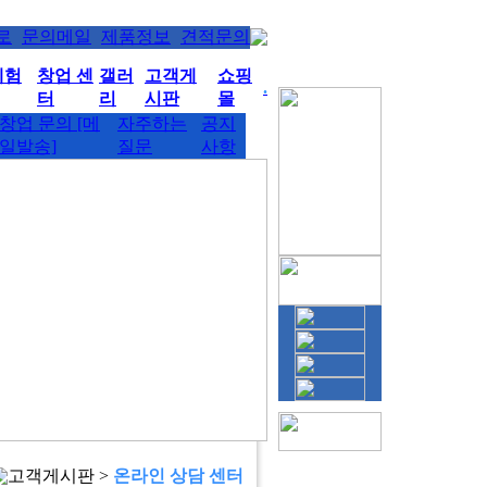
로
문의메일
제품정보
견적문의
체험
창업 센
갤러
고객게
쇼핑
.
터
리
시판
몰
창업 문의 [메
자주하는
공지
일발송]
질문
사항
고객게시판 >
온라인 상담 센터