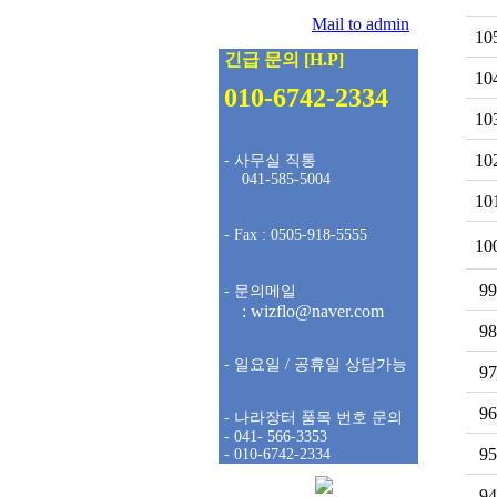
팩스 :
0505-918-5555
문의메일 :
Mail to admin
10
긴급 문의 [H.P]
10
010-6742-2334
10
10
- 사무실 직통
041-585-5004
10
- Fax : 0505-918-5555
10
99
- 문의메일
: wizflo@naver.com
98
- 일요일 / 공휴일 상담가능
97
96
- 나라장터 품목 번호 문의
- 041- 566-3353
95
- 010-6742-2334
94