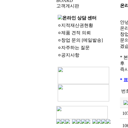
BOARD
온라
고객게시판
온라인 상담 센터
안녕
지적재산권현황
온라
제품 견적 의뢰
창업 
창업 문의 [메일발송]
문의
겠습
자주하는 질문
공지사항
* 
후
즉시
* 표
번
10
10