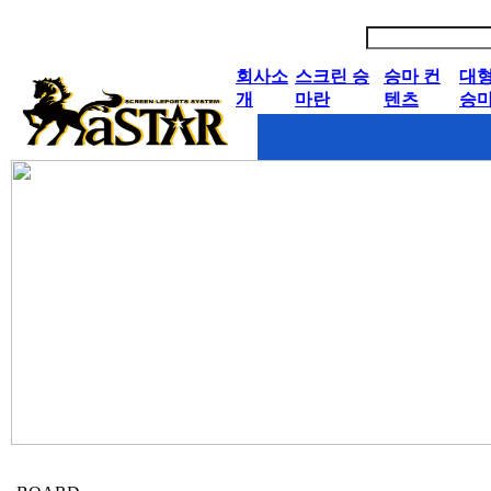
회사소
스크린 승
승마 컨
대
개
마란
텐츠
승