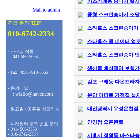
키즈카페용 승마기 출시
팩스 :
0505-918-5555
문의메일 :
Mail to admin
중형 스크린승마기 조달
긴급 문의 [H.P]
스타홀스 스크린승마가 조
010-6742-2334
스타홀스 맵 데이터 업
- 사무실 직통
스타홀스 스크린승마 업계
041-585-5004
생산물 배상책임 보험
- Fax : 0505-918-5555
김포 구래동 다온프라자
- 문의메일
: wizflo@naver.com
분당 아파트 가정집 설
대전광역시 유성온천점
- 일요일 / 공휴일 상담가능
안양점 오픈완료
- 나라장터 품목 번호 문의
- 041- 566-3353
- 010-6742-2334
시흥시 정왕동 마스타승