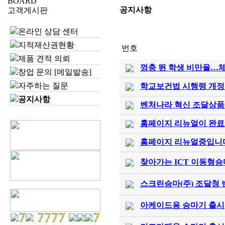
BOARD
공지사항
고객게시판
온라인 상담 센터
지적재산권현황
번호
제품 견적 의뢰
껑충 뛴 학생 비만율…체육시
창업 문의 [메일발송]
자주하는 질문
학교보건법 시행령 개정…
공지사항
벤처나라 혁신 조달상품
홈페이지 리뉴얼이 완료
홈페이지 리뉴얼중입니
찾아가는 ICT 이동형
스크린승마(주) 조달청
아케이드용 승마기 출시