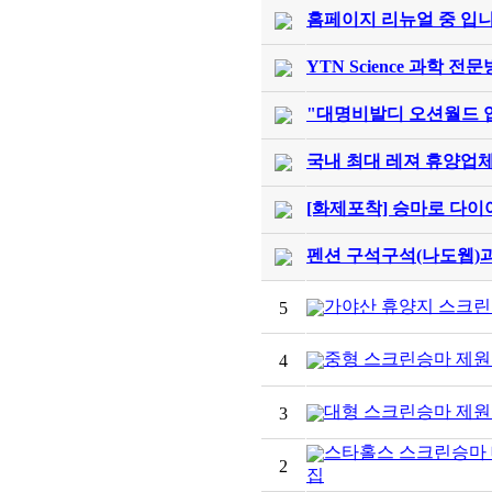
홈페이지 리뉴얼 중 입니
YTN Science 과학
"대명비발디 오션월드 입점
국내 최대 레져 휴양업체
[화제포착] 승마로 다이어트
펜션 구석구석(나도웹)과
가야산 휴양지 스크린
5
중형 스크린승마 제원
4
대형 스크린승마 제원
3
스타홀스 스크린승마 
2
집