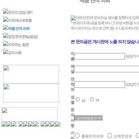
제품 견적 의뢰
온라인 상담 센터
아래 빈칸에 문의하실 정보를 정확하게 입력
지적재산권현황
* 본 페이지에 글을 등록 하시고 저장 버튼을 누르
즉시 파기하는 것으로 간주 합니다. 동의 하시면
제품 견적 의뢰
창업 문의 [메일발송]
본 문의글은 게시판에 노출 되지 않습니
자주하는 질문
공지사항
이
(담당자 
름
메
일
연
락
(담당자 
처
성
남
여
별
문
의
사
항
팩스 :
0505-918-5555
기
문의메일 :
Mail to admin
홈페이지보유
도메인보유
타