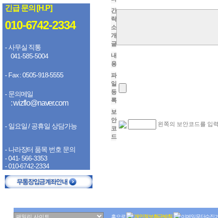
긴급 문의 [H.P]
간
략
010-6742-2334
소
개
글
- 사무실 직통
041-585-5004
내
용
- Fax : 0505-918-5555
파
일
등
- 문의메일
록
: wizflo@naver.com
보
안
왼쪽의 보안코드를 입력
- 일요일 / 공휴일 상담가능
코
드
- 나라장터 품목 번호 문의
- 041- 566-3353
- 010-6742-2334
홈으로
개인정보취급방침
이메일무단수집