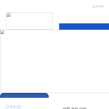
검색선택
회사소개
스크린 승마란
승마 컨텐츠
대
BOARD
고객게시판