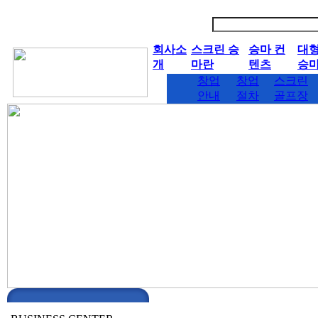
회사소
스크린 승
승마 컨
대
개
마란
텐츠
승
창업
창업
스크린
안내
절차
골프장