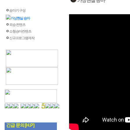
가상현실 승마
승마기 구성
가상현실 승마
외승 컨텐츠
소형승마컨텐츠
신규프로그램제작
팩스 :
0505-918-5555
문의메일 :
Mail to admin
긴급 문의 [H.P]