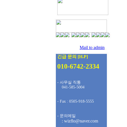
팩스 :
0505-918-5555
문의메일 :
Mail to admin
긴급 문의 [H.P]
010-6742-2334
- 사무실 직통
041-585-5004
- Fax : 0505-918-5555
- 문의메일
: wizflo@naver.com