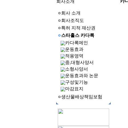
카
회사소개
회사 소개
회사조직도
특허 지적 재산권
스타홀스 카다록
카다록메인
운동효과
적용영역
중,대형사양서
소형사양서
운동효과와 논문
구성및기능
마감표지
생산물배상책임보험