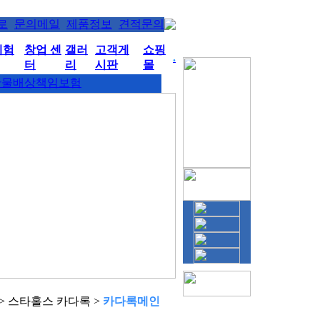
로
문의메일
제품정보
견적문의
체험
창업 센
갤러
고객게
쇼핑
.
터
리
시판
몰
산물배상책임보험
> 스타홀스 카다록 >
카다록메인