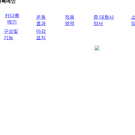
다록메인
카다록
운동
적용
중,대형사
메인
효과
영역
양서
구성및
마감
기능
표지