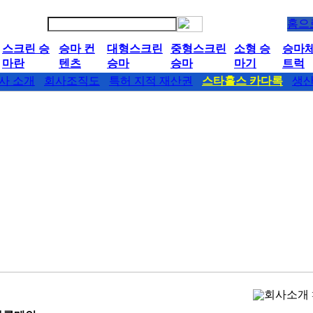
홈으
스크린 승
승마 컨
대형스크린
중형스크린
소형 승
승마
마란
텐츠
승마
승마
마기
트럭
사 소개
회사조직도
특허 지적 재산권
스타홀스 카다록
생
회사소개 