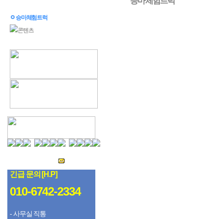
승마체험트럭
승마체험트럭
콘텐츠
팩스 :
0505-918-5555
문의메일 :
Mail to admin
긴급 문의 [H.P]
010-6742-2334
- 사무실 직통