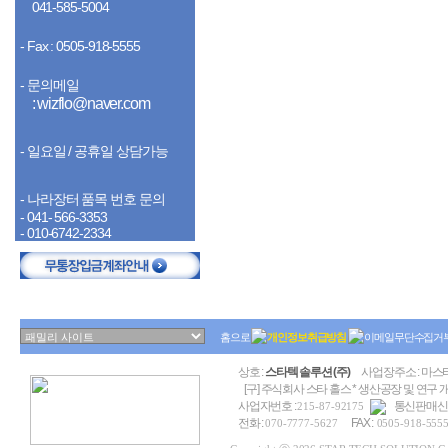
041-585-5004
- Fax : 0505-918-5555
- 문의메일
: wizflo@naver.com
- 일요일 / 공휴일 상담가능
- 나라장터 품목 번호 문의
- 041- 566-3353
- 010-6742-2334
홈으로
개인정보취급방침
이메일무단수집거
상호 :
스타텍 솔루션 (주)
사업장주소 : 마스타
[구] 주식회사 스타 홀스 * 생산공장 및 연구 
사업자번호 :
통신판매신고
215-87-92175
전화 :
FAX :
070-7777-5627
0505-918-555