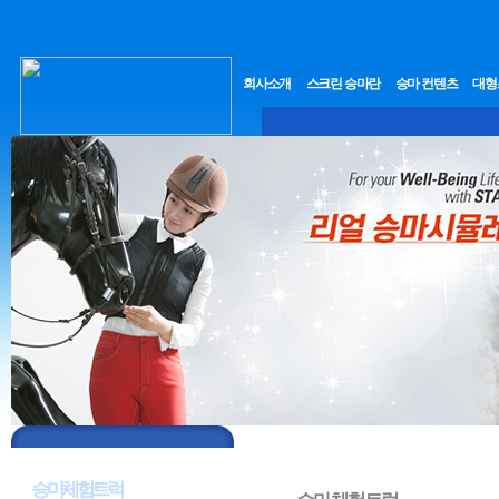
회사소개
스크린 승마란
승마 컨텐츠
대형
Arcade HorseRiding
승마체험트럭