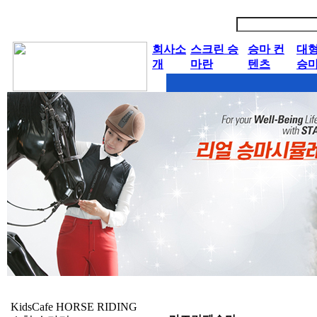
회사소
스크린 승
승마 컨
대
개
마란
텐츠
승
KidsCafe HORSE RIDING