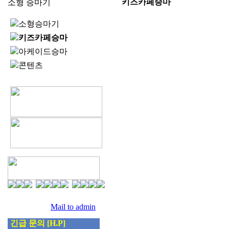
키즈카페승마
소형 승마기
소형승마기
키즈카페승마
아케이드승마
콘텐츠
팩스 :
0505-918-5555
문의메일 :
Mail to admin
긴급 문의 [H.P]